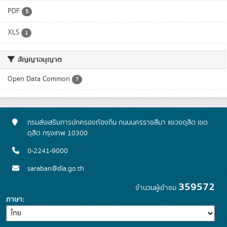
PDF
5
XLS
1
สัญญาอนุญาต
Open Data Common
7
กรมส่งเสริมการปกครองท้องถิ่น ถนนนครราชสีมา แขวงดุสิต เขต
ดุสิต กรุงเทพ 10300
0-2241-9000
saraban@dla.go.th
359572
จำนวนผู้เข้าชม
ภาษา