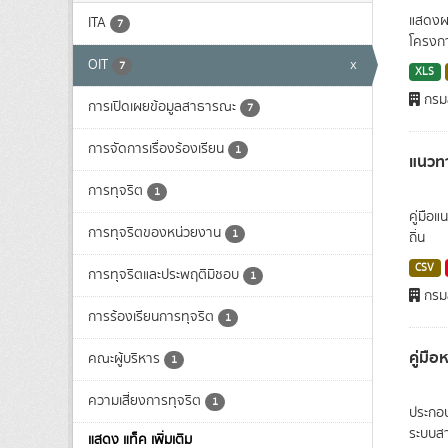
แสดงผล
ITA
7
โครงกา
OIT
x
7
XLS
กรมส
การเปิดเผยข้อมูลสาธารณะ
7
การจัดการเรื่องร้องเรียน
1
แนวทาง
การทุจริต
1
คู่มือ
การทุจริตของหน่วยงาน
1
ถิ่น
CSV
การทุจริตและประพฤติมิชอบ
1
กรมส
การร้องเรียนการทุจริต
1
คู่มื
คณะผู้บริหาร
1
ความเสี่ยงการทุจริต
1
ประกอบ
ระบบสา
แสดง แท็ค เพิ่มเติม