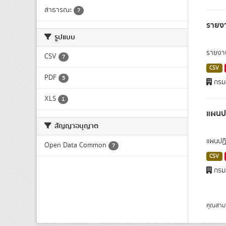
สาธารณะ
7
รายงา
รูปแบบ
รายงาน
CSV
7
CSV
PDF
5
กรมส
XLS
1
แผนปฏ
สัญญาอนุญาต
แผนปฏิ
Open Data Common
7
CSV
กรมส
คุณสาม