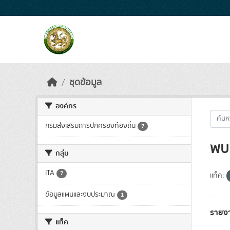
Skip to main content
ชุดข้อมูล
องค์กร
กรมส่งเสริมการปกครองท้องถิ่น
7
พบ 
กลุ่ม
ITA
7
แท็ค:
ข้อมูลแผนและงบประมาณ
1
รายง
แท็ค