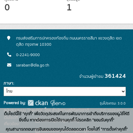
0
1
กรมส่งเสริมการปกครองท้องถิ่น ถนนนครราชสีมา แขวงดุสิต เขต
ดุสิต กรุงเทพ 10300
0-2241-9000
saraban@dla.go.th
361424
จำนวนผู้เข้าชม
ภาษา
Powered by:
รุ่นโปรแกรม: 3.0.0
สนับสนุนระบบ Thai-GDC โดย สำนักงานสถิติแห่งชาติ
วันที่: 2025-05-
x
เว็บไซต์นี้ใช้ "คุกกี้" เพื่อวัตถุประสงค์ในการพัฒนาการเข้าถึงบริการของผู้ใช้ให้ดี
เว็บไซต์ที่
30
ยิ่งขึ้น หากต้องการเปิดใช้งานคุกกี้ โปรดคลิก "ยอมรับคุกกี้"
ระบบบัญชีข้อมูลภาครัฐ
เกี่ยวข้อง:
คุณสามารถถอนการยินยอมของคุณได้ตลอดเวลา โดยไปที่ "การตั้งค่าคุกกี้"
บริการนามานุกรมบัญชีข้อมูลภาค