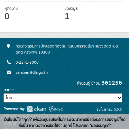
ผู้ติดตาม
ชุดข้อมูล
0
1
กรมส่งเสริมการปกครองท้องถิ่น ถนนนครราชสีมา แขวงดุสิต เขต
ดุสิต กรุงเทพ 10300
0-2241-9000
saraban@dla.go.th
361256
จำนวนผู้เข้าชม
ภาษา
Powered by:
รุ่นโปรแกรม: 3.0.0
สนับสนุนระบบ Thai-GDC โดย สำนักงานสถิติแห่งชาติ
วันที่: 2025-05-
x
เว็บไซต์นี้ใช้ "คุกกี้" เพื่อวัตถุประสงค์ในการพัฒนาการเข้าถึงบริการของผู้ใช้ให้ดี
เว็บไซต์ที่
30
ยิ่งขึ้น หากต้องการเปิดใช้งานคุกกี้ โปรดคลิก "ยอมรับคุกกี้"
ระบบบัญชีข้อมูลภาครัฐ