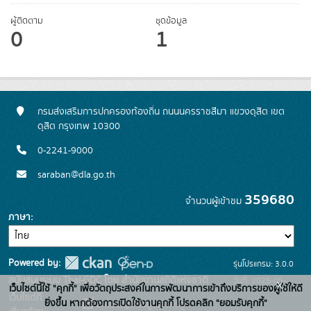
ผู้ติดตาม
ชุดข้อมูล
0
1
กรมส่งเสริมการปกครองท้องถิ่น ถนนนครราชสีมา แขวงดุสิต เขต
ดุสิต กรุงเทพ 10300
0-2241-9000
saraban@dla.go.th
359680
จำนวนผู้เข้าชม
ภาษา
Powered by:
รุ่นโปรแกรม: 3.0.0
สนับสนุนระบบ Thai-GDC โดย สำนักงานสถิติแห่งชาติ
วันที่: 2025-05-
x
เว็บไซต์นี้ใช้ "คุกกี้" เพื่อวัตถุประสงค์ในการพัฒนาการเข้าถึงบริการของผู้ใช้ให้ดี
เว็บไซต์ที่
30
ยิ่งขึ้น หากต้องการเปิดใช้งานคุกกี้ โปรดคลิก "ยอมรับคุกกี้"
ระบบบัญชีข้อมูลภาครัฐ