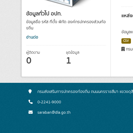
ข้อมูลทั่วไป อปท.
แหล่ง
ข้อมูลชื่อ รหัส ที่ตั้ง พิกัด องค์กรปกครองส่วนท้อ
งถิ่น
ข้อมูล
อ่านต่อ
CSV
กรมส
ผู้ติดตาม
ชุดข้อมูล
0
1
กรมส่งเสริมการปกครองท้องถิ่น ถนนนครราชสีมา แขวงดุส
0-2241-9000
saraban@dla.go.th