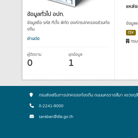
แหล่ง
ข้อมูลทั่วไป อปท.
ข้อมูลชื่อ รหัส ที่ตั้ง พิกัด องค์กรปกครองส่วนท้อ
ข้อมูล
งถิ่น
CSV
อ่านต่อ
กรมส
ผู้ติดตาม
ชุดข้อมูล
0
1
กรมส่งเสริมการปกครองท้องถิ่น ถนนนครราชสีมา แขวงดุส
0-2241-9000
saraban@dla.go.th