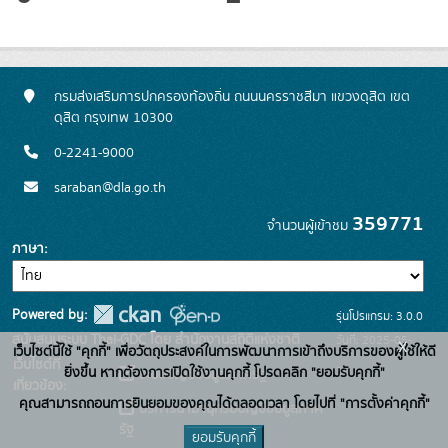
กรมส่งเสริมการปกครองท้องถิ่น ถนนนครราชสีมา แขวงดุสิต เขต
ดุสิต กรุงเทพ 10300
0-2241-9000
saraban@dla.go.th
359771
จำนวนผู้เข้าชม
ภาษา
Powered by:
รุ่นโปรแกรม: 3.0.0
สนับสนุนระบบ Thai-GDC โดย สำนักงานสถิติแห่งชาติ
วันที่: 2025-05-
x
เว็บไซต์นี้ใช้ "คุกกี้" เพื่อวัตถุประสงค์ในการพัฒนาการเข้าถึงบริการของผู้ใช้ให้ดี
เว็บไซต์ที่
30
ยิ่งขึ้น หากต้องการเปิดใช้งานคุกกี้ โปรดคลิก "ยอมรับคุกกี้"
ระบบบัญชีข้อมูลภาครัฐ
เกี่ยวข้อง:
คุณสามารถถอนการยินยอมของคุณได้ตลอดเวลา โดยไปที่ "การตั้งค่าคุกกี้"
บริการนามานุกรมบัญชีข้อมูลภาค
รัฐ
ยอมรับคุกกี้