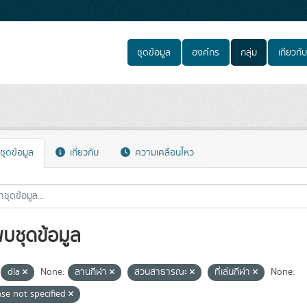
ชุดข้อมูล
องค์กร
กลุ่ม
เกี่ยวกับ
ชุดข้อมูล
เกี่ยวกับ
ความเคลื่อนไหว
พบชุดข้อมูล
dla
None:
ลานกีฬา
สวนสาธารณะ
ที่เล่นกีฬา
None:
nse not specified