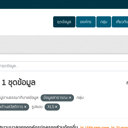
ชุดข้อมูล
องค์กร
กลุ่ม
เกี่ยวกับ
1 ชุดข้อมูล
เ
ู่ตามธรรมาภิบาลข้อมูล:
ข้อมูลสาธารณะ
กลุ่ม:
ูลด้านสวัสดิการ
รูปแบบ:
XLS
ธนานุบาลขององค์กรปกครองส่วนท้องถิ่น
1566 total views
20 recen