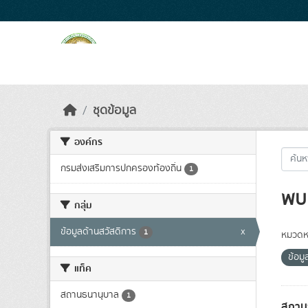
Skip to main content
ชุดข้อมูล
องค์กร
กรมส่งเสริมการปกครองท้องถิ่น
1
พบ 
กลุ่ม
ข้อมูลด้านสวัสดิการ
x
1
หมวดหม
ข้อม
แท็ค
สถานธนานุบาล
1
สถาน