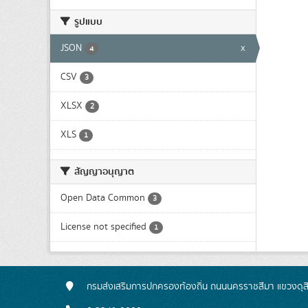
รูปแบบ
JSON
x
4
CSV
3
XLSX
2
XLS
1
สัญญาอนุญาต
Open Data Common
3
License not specified
1
กรมส่งเสริมการปกครองท้องถิ่น ถนนนครราชสีมา แขวงดุส