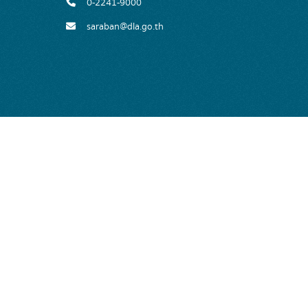
0-2241-9000
saraban@dla.go.th