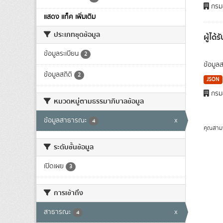
กรมส
แสดง แท็ค เพิ่มเติม
ประเภทชุดข้อมูล
ผู้ได้ร
ข้อมูลระเบียน
2
ข้อมูล
ข้อมูลสถิติ
2
JSON
กรมส
หมวดหมู่ตามธรรมาภิบาลข้อมูล
ข้อมูลสาธารณะ
x
4
คุณสาม
ระดับชั้นข้อมูล
เปิดเผย
3
การเข้าถึง
สาธารณะ
x
4