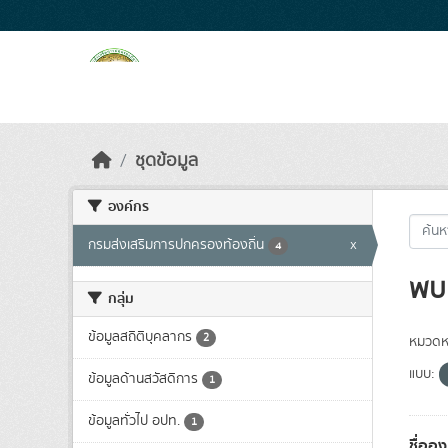
Skip to main content
ชุดข้อมูล
องค์กร
กรมส่งเสริมการปกครองท้องถิ่น
x
4
พบ 
กลุ่ม
ข้อมูลสถิติบุคลากร
2
หมวดหม
แบบ:
ข้อมูลด้านสวัสดิการ
1
ข้อมูลทั่วไป อปท.
1
ชื่ออ