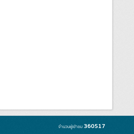
360517
จำนวนผู้เข้าชม