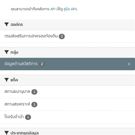
คุณสามารถเข้าถึงคลังทาง
API
(ให้ดู
คู่มือ API
).
องค์กร
กรมส่งเสริมการปกครองท้องถิ่น
2
กลุ่ม
ข้อมูลด้านสวัสดิการ
x
2
แท็ค
สถานธนานุบาล
1
สถานสงเคราะห์
1
โรงรับจำนำ
1
ประเภทชุดข้อมูล