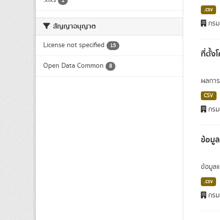
.xlxs
1
.csv
กรมส
สัญญาอนุญาต
License not specified
15
ที่ตั
Open Data Common
8
ผลการด
CSV
กรมส
ข้อมู
ข้อมูล
.csv
กรมส