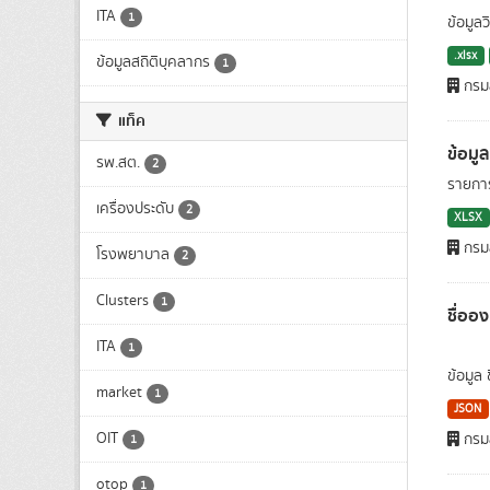
ITA
1
ข้อมูล
.xlsx
ข้อมูลสถิติบุคลากร
1
กรมส
แท็ค
ข้อมู
รพ.สต.
2
รายการ
เครื่องประดับ
2
XLSX
กรมส
โรงพยาบาล
2
Clusters
1
ชื่ออ
ITA
1
ข้อมูล
market
1
JSON
OIT
กรมส
1
otop
1