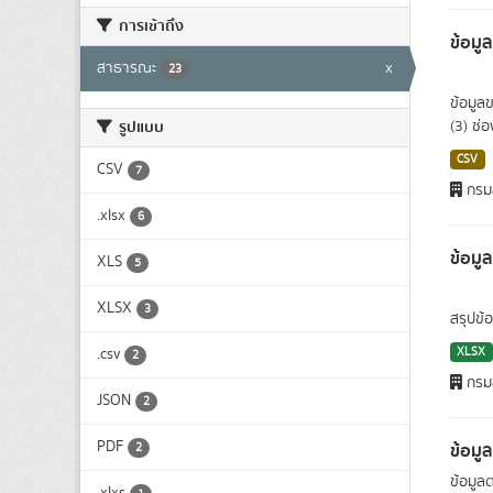
การเข้าถึง
ข้อมูล
สาธารณะ
x
23
ข้อมูล
รูปแบบ
(3) ช่
CSV
CSV
7
กรมส
.xlsx
6
ข้อมู
XLS
5
XLSX
3
สรุปข้
.csv
XLSX
2
กรมส
JSON
2
PDF
ข้อมู
2
ข้อมูล