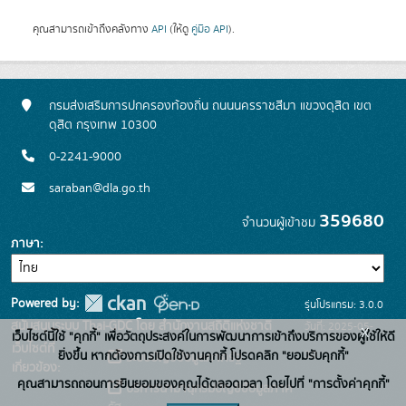
คุณสามารถเข้าถึงคลังทาง
API
(ให้ดู
คู่มือ API
).
กรมส่งเสริมการปกครองท้องถิ่น ถนนนครราชสีมา แขวงดุสิต เขต
ดุสิต กรุงเทพ 10300
0-2241-9000
saraban@dla.go.th
359680
จำนวนผู้เข้าชม
ภาษา
Powered by:
รุ่นโปรแกรม: 3.0.0
สนับสนุนระบบ Thai-GDC โดย สำนักงานสถิติแห่งชาติ
วันที่: 2025-05-
x
เว็บไซต์นี้ใช้ "คุกกี้" เพื่อวัตถุประสงค์ในการพัฒนาการเข้าถึงบริการของผู้ใช้ให้ดี
เว็บไซต์ที่
30
ยิ่งขึ้น หากต้องการเปิดใช้งานคุกกี้ โปรดคลิก "ยอมรับคุกกี้"
ระบบบัญชีข้อมูลภาครัฐ
เกี่ยวข้อง:
คุณสามารถถอนการยินยอมของคุณได้ตลอดเวลา โดยไปที่ "การตั้งค่าคุกกี้"
บริการนามานุกรมบัญชีข้อมูลภาค