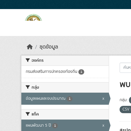
Skip to main content
ชุดข้อมูล
องค์กร
กรมส่งเสริมการปกครองท้องถิ่น
1
พบ 
กลุ่ม
ข้อมูลแผนและงบประมาณ
x
1
กลุ่ม:
CSV
แท็ค
แผนพัฒนา 5 ปี
x
1
สรุปก