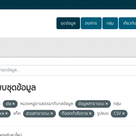
ชุดข้อมูล
องค์กร
กลุ่ม
เกี่ยวกับ
พบชุดข้อมูล
:
dla
หมวดหมู่ตามธรรมาภิบาลข้อมูล:
ข้อมูลสาธารณะ
กลุ่ม:
are
แท็ค:
สวนสาธารณะ
ที่ออกกำลังกาย
รูปแบบ:
CSV
องค้นหาใหม่