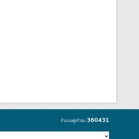
360431
จำนวนผู้เข้าชม