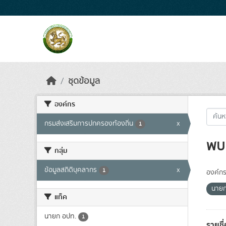
Skip to main content
ชุดข้อมูล
องค์กร
กรมส่งเสริมการปกครองท้องถิ่น
x
1
พบ 
กลุ่ม
ข้อมูลสถิติบุคลากร
x
1
องค์กร
นายก
แท็ค
นายก อปท.
1
รายชื