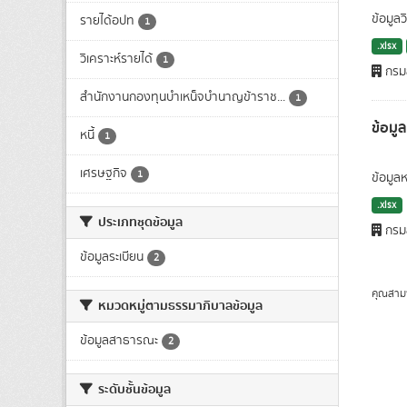
ข้อมูล
รายได้อปท
1
.xlsx
วิเคราะห์รายได้
1
กรมส
สำนักงานกองทุนบำเหน็จบำนาญข้าราช...
1
ข้อมู
หนี้
1
เศรษฐกิจ
1
ข้อมูลห
.xlsx
ประเภทชุดข้อมูล
กรมส
ข้อมูลระเบียน
2
คุณสาม
หมวดหมู่ตามธรรมาภิบาลข้อมูล
ข้อมูลสาธารณะ
2
ระดับชั้นข้อมูล