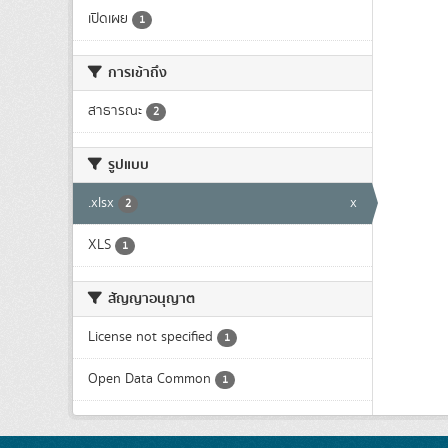
เปิดเผย
1
การเข้าถึง
สาธารณะ
2
รูปแบบ
.xlsx
x
2
XLS
1
สัญญาอนุญาต
License not specified
1
Open Data Common
1