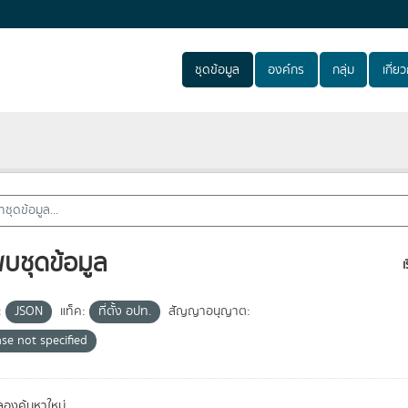
ชุดข้อมูล
องค์กร
กลุ่ม
เกี่ยวก
พบชุดข้อมูล
เ
:
JSON
แท็ค:
ที่ตั้ง อปท.
สัญญาอนุญาต:
nse not specified
องค้นหาใหม่