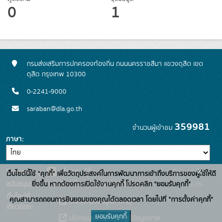
0
1
กรมส่งเสริมการปกครองท้องถิ่น ถนนนครราชสีมา แขวงดุสิต เขต
ดุสิต กรุงเทพ 10300
0-2241-9000
saraban@dla.go.th
359981
จำนวนผู้เข้าชม
ภาษา
x
Powered by:
รุ่นโปรแกรม: 3.0.0
เว็บไซต์นี้ใช้ "คุกกี้" เพื่อวัตถุประสงค์ในการพัฒนาการเข้าถึงบริการของผู้ใช้ให้ดี
สนับสนุนระบบ Thai-GDC โดย สำนักงานสถิติแห่งชาติ
ยิ่งขึ้น หากต้องการเปิดใช้งานคุกกี้ โปรดคลิก "ยอมรับคุกกี้"
วันที่: 2025-05-
เว็บไซต์ที่
คุณสามารถถอนการยินยอมของคุณได้ตลอดเวลา โดยไปที่ "การตั้งค่าคุกกี้"
30
ระบบบัญชีข้อมูลภาครัฐ
เกี่ยวข้อง:
ยอมรับคุกกี้
บริการนามานุกรมบัญชีข้อมูลภาค