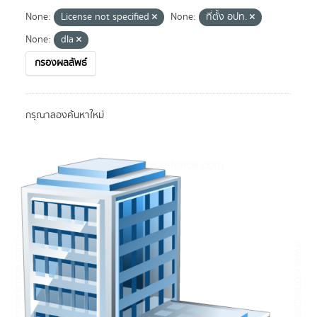
None:
License not specified
None:
ที่ตั้ง อปท.
None:
dla
กรองผลลัพธ์
กรุณาลองค้นหาใหม่