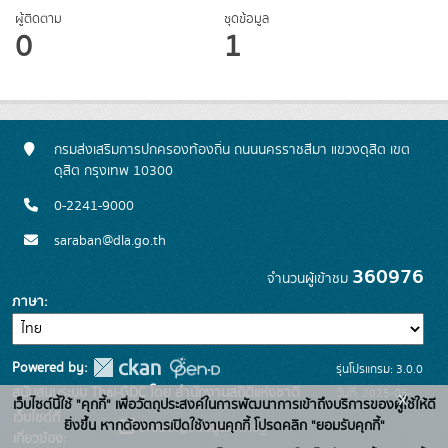
ผู้ติดตาม
ชุดข้อมูล
0
1
กรมส่งเสริมการปกครองท้องถิ่น ถนนนครราชสีมา แขวงดุสิต เขต
ดุสิต กรุงเทพ 10300
0-2241-9000
saraban@dla.go.th
360976
จำนวนผู้เข้าชม
ภาษา
Powered by:
รุ่นโปรแกรม: 3.0.0
สนับสนุนระบบ Thai-GDC โดย สำนักงานสถิติแห่งชาติ
วันที่: 2025-05-
x
เว็บไซต์นี้ใช้ "คุกกี้" เพื่อวัตถุประสงค์ในการพัฒนาการเข้าถึงบริการของผู้ใช้ให้ดี
เว็บไซต์ที่
30
ยิ่งขึ้น หากต้องการเปิดใช้งานคุกกี้ โปรดคลิก "ยอมรับคุกกี้"
ระบบบัญชีข้อมูลภาครัฐ
เกี่ยวข้อง: