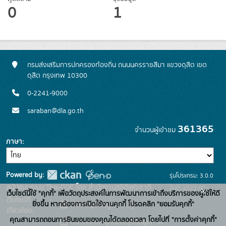
0
1
กรมส่งเสริมการปกครองท้องถิ่น ถนนนครราชสีมา แขวงดุสิต เขต
ดุสิต กรุงเทพ 10300
0-2241-9000
saraban@dla.go.th
361365
จำนวนผู้เข้าชม
ภาษา
Powered by:
รุ่นโปรแกรม: 3.0.0
สนับสนุนระบบ Thai-GDC โดย สำนักงานสถิติแห่งชาติ
วันที่: 2025-05-
x
เว็บไซต์นี้ใช้ "คุกกี้" เพื่อวัตถุประสงค์ในการพัฒนาการเข้าถึงบริการของผู้ใช้ให้ดี
เว็บไซต์ที่
30
ยิ่งขึ้น หากต้องการเปิดใช้งานคุกกี้ โปรดคลิก "ยอมรับคุกกี้"
ระบบบัญชีข้อมูลภาครัฐ
เกี่ยวข้อง:
คุณสามารถถอนการยินยอมของคุณได้ตลอดเวลา โดยไปที่ "การตั้งค่าคุกกี้"
บริการนามานุกรมบัญชีข้อมูลภาค