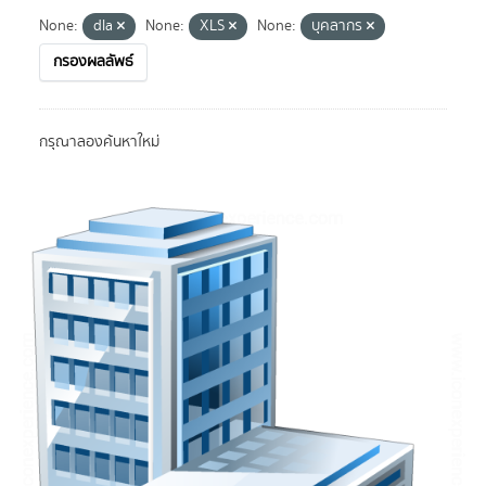
None:
dla
None:
XLS
None:
บุคลากร
กรองผลลัพธ์
กรุณาลองค้นหาใหม่