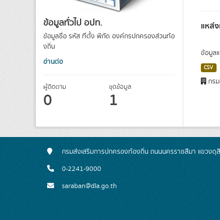
ข้อมูลทั่วไป อปท.
แหล่ง
ข้อมูลชื่อ รหัส ที่ตั้ง พิกัด องค์กรปกครองส่วนท้อ
งถิ่น
ข้อมูล
อ่านต่อ
CSV
กรมส
ผู้ติดตาม
ชุดข้อมูล
0
1
กรมส่งเสริมการปกครองท้องถิ่น ถนนนครราชสีมา แขวงดุส
0-2241-9000
saraban@dla.go.th