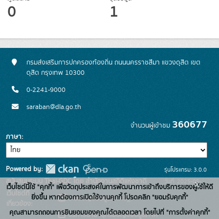
0
1
กรมส่งเสริมการปกครองท้องถิ่น ถนนนครราชสีมา แขวงดุสิต เขต
ดุสิต กรุงเทพ 10300
0-2241-9000
saraban@dla.go.th
360677
จำนวนผู้เข้าชม
ภาษา
Powered by:
รุ่นโปรแกรม: 3.0.0
สนับสนุนระบบ Thai-GDC โดย สำนักงานสถิติแห่งชาติ
วันที่: 2025-05-
x
เว็บไซต์นี้ใช้ "คุกกี้" เพื่อวัตถุประสงค์ในการพัฒนาการเข้าถึงบริการของผู้ใช้ให้ดี
เว็บไซต์ที่
30
ยิ่งขึ้น หากต้องการเปิดใช้งานคุกกี้ โปรดคลิก "ยอมรับคุกกี้"
ระบบบัญชีข้อมูลภาครัฐ
เกี่ยวข้อง:
คุณสามารถถอนการยินยอมของคุณได้ตลอดเวลา โดยไปที่ "การตั้งค่าคุกกี้"
บริการนามานุกรมบัญชีข้อมูลภาค