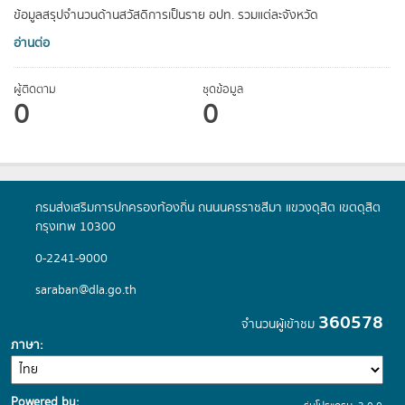
ข้อมูลสรุปจำนวนด้านสวัสดิการเป็นราย อปท. รวมแต่ละจังหวัด
อ่านต่อ
ผู้ติดตาม
ชุดข้อมูล
0
0
กรมส่งเสริมการปกครองท้องถิ่น ถนนนครราชสีมา แขวงดุสิต เขตดุสิต
กรุงเทพ 10300
0-2241-9000
saraban@dla.go.th
360578
จำนวนผู้เข้าชม
ภาษา
Powered by: