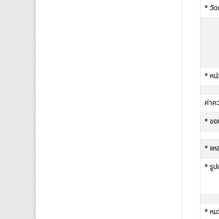
* วัต
* หน่
ค่าคว
* ขอบ
* แหล
* รูป
* หม